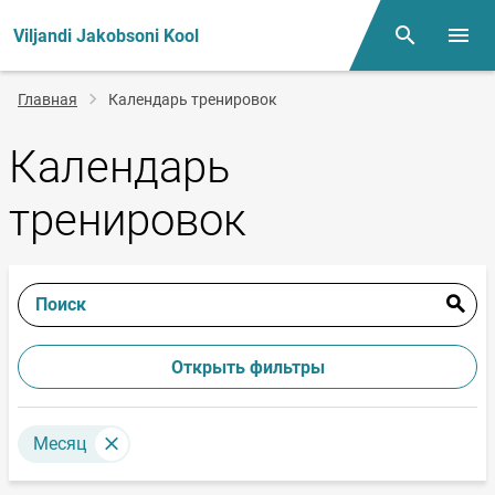
Viljandi Jakobsoni Kool
Поиск
Откр
Строка
Главная
Календарь тренировок
навигации
Календарь
тренировок
Поиск
Открыть фильтры
Месяц