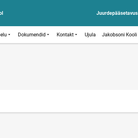
ol
Juurdepääsetavus
ielu
Dokumendid
Kontakt
Ujula
Jakobsoni Kooli