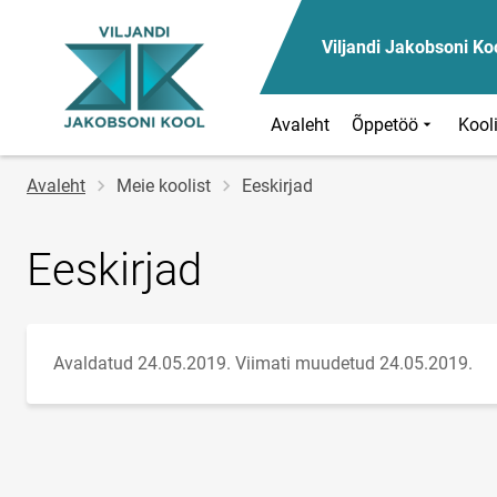
Viljandi Jakobsoni Ko
Avaleht
Õppetöö
Kool
Jälglink
Avaleht
Meie koolist
Eeskirjad
Eeskirjad
Avaldatud 24.05.2019.
Viimati muudetud 24.05.2019.