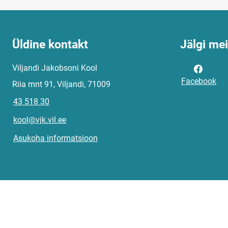
Üldine kontakt
Jälgi me
Viljandi Jakobsoni Kool
Facebook
Riia mnt 91, Viljandi, 71009
43 518 30
kool@vjk.vil.ee
Asukoha informatsioon