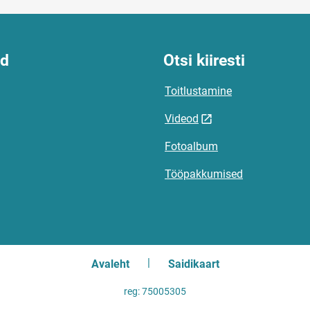
id
Otsi kiiresti
Toitlustamine
Videod
Fotoalbum
Tööpakkumised
Avaleht
Saidikaart
reg: 75005305