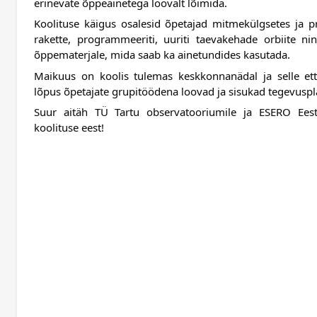
erinevate õppeainetega loovalt lõimida.
Koolituse käigus osalesid õpetajad mitmekülgsetes ja pra
rakette, programmeeriti, uuriti taevakehade orbiite ni
õppematerjale, mida saab ka ainetundides kasutada.
Maikuus on koolis tulemas keskkonnanädal ja selle ett
lõpus õpetajate grupitöödena loovad ja sisukad tegevuspl
Suur aitäh TÜ Tartu observatooriumile ja ESERO Eesti
koolituse eest!