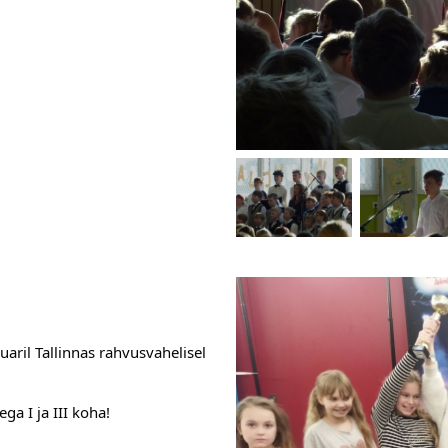
uaril Tallinnas rahvusvahelisel 
ga I ja III koha! 