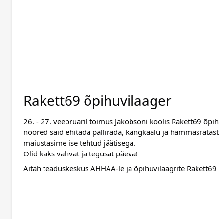
Rakett69 õpihuvilaager
26. - 27. veebruaril toimus Jakobsoni koolis Rakett69 õpih
noored said ehitada pallirada, kangkaalu ja hammasrataste
maiustasime ise tehtud jäätisega. 
Olid kaks vahvat ja tegusat päeva!
Aitäh teaduskeskus AHHAA-le ja õpihuvilaagrite Rakett6