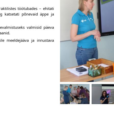
ktilistes töötubades – ehitati 
ng katsetati põnevaid äppe ja 
evalmistuseks valmisid päeva 
aanid. 
le meeldejääva ja innustava 