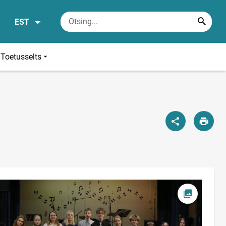
EST
 Toetusselts
Ava foto