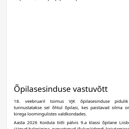
Õpilasesinduse vastuvõtt
18. veebruaril toimus VJK õpilasesinduse pidulik va
tunnustatakse sel õhtul õpilasi, kes paistavad silma
kirega loomingulistes valdkondades.  
Aasta 2026 Koidula tiitli pälvis 9.a klassi õpilane Liis
jäänud baleriinina, panustanud jõulunäidendi kirjutamiss