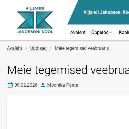
Viljandi Jakobsoni Ko
Avaleht
Õppetöö
Kool
Jälglink
Avaleht
Uudised
Meie tegemised veebruaris
Meie tegemised veebrua
Loomise kuupäev
autor
09.02.2026
Moonika Pärna