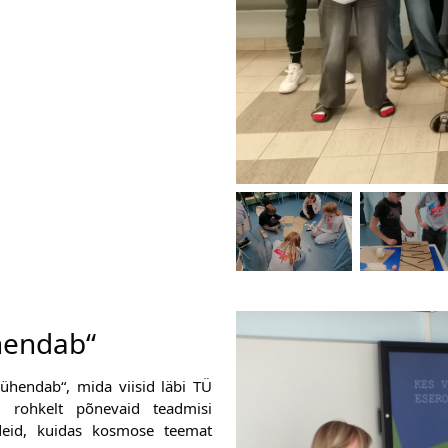
hendab“ 
ühendab“, mida viisid läbi TÜ 
rohkelt põnevaid teadmisi 
deid, kuidas kosmose teemat 