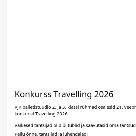
Konkurss Travelling 2026
VJK balletistuudio 2. ja 3. klassi rühmad osalesid 21. veebr
konkursil Travelling 2026.
Väikesed tantsijad olid ülitublid ja saavutasid oma tantsude
Palju õnne, tantsijad ja juhendajad!