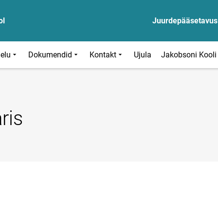
ol
Juurdepääsetavus
ielu
Dokumendid
Kontakt
Ujula
Jakobsoni Kooli
ris