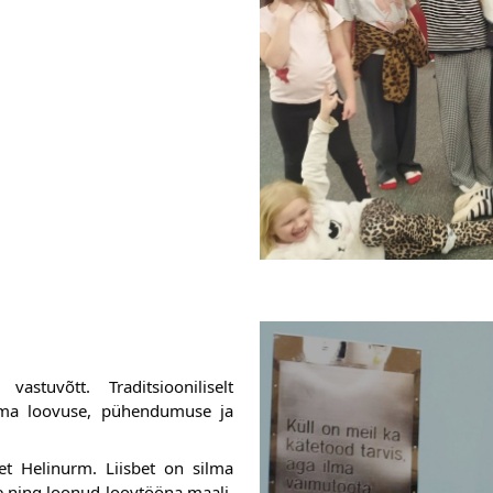
stuvõtt. Traditsiooniliselt 
 oma loovuse, pühendumuse ja 
bet Helinurm. Liisbet on silma 
e ning loonud loovtööna maali. 