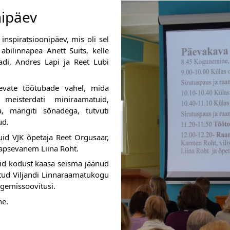
nipäev
inspiratsioonipäev, mis oli sel 
bilinnapea Anett Suits, kelle 
adi, Andres Lapi ja Reet Lubi 
evate töötubade vahel, mida 
eisterdati miniraamatuid, 
a, mängiti sõnadega, tutvuti 
ud.
d VJK õpetaja Reet Orgusaar, 
 lapsevanem Liina Roht.
d kodust kaasa seisma jäänud 
tud Viljandi Linnaraamatukogu 
gemissoovitusi.
e.  