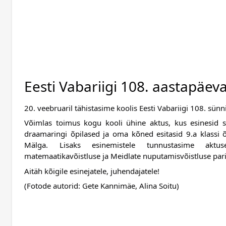
Eesti Vabariigi 108. aastapäev
20. veebruaril tähistasime koolis Eesti Vabariigi 108. sünn
Võimlas toimus kogu kooli ühine aktus, kus esinesid soli
draamaringi õpilased ja oma kõned esitasid 9.a klassi 
Mälga. Lisaks esinemistele tunnustasime aktusel t
matemaatikavõistluse ja Meidlate nuputamisvõistluse par
Aitäh kõigile esinejatele, juhendajatele! 
(Fotode autorid: Gete Kannimäe, Alina Soitu)