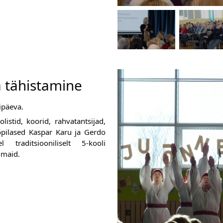
a tähistamine
ipäeva. 
stid, koorid, rahvatantsijad, 
õpilased Kaspar Karu ja Gerdo 
raditsiooniliselt 5-kooli 
imaid. 