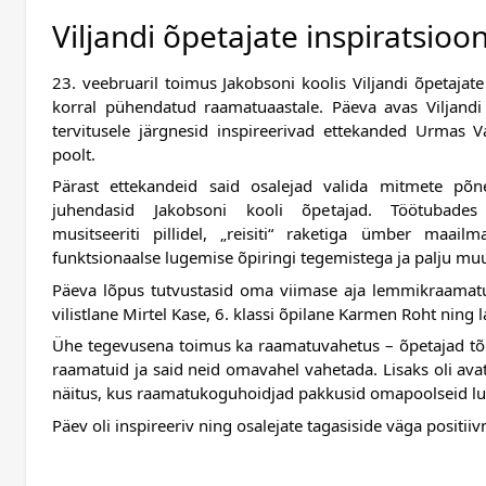
Viljandi õpetajate inspiratsioo
23. veebruaril toimus Jakobsoni koolis Viljandi õpetajate 
korral pühendatud raamatuaastale. Päeva avas Viljandi a
tervitusele järgnesid inspireerivad ettekanded Urmas V
poolt.
Pärast ettekandeid said osalejad valida mitmete põn
juhendasid Jakobsoni kooli õpetajad. Töötubades m
musitseeriti pillidel, „reisiti“ raketiga ümber maailm
funktsionaalse lugemise õpiringi tegemistega ja palju mu
Päeva lõpus tutvustasid oma viimase aja lemmikraamatui
vilistlane Mirtel Kase, 6. klassi õpilane Karmen Roht ning
Ühe tegevusena toimus ka raamatuvahetus – õpetajad tõi
raamatuid ja said neid omavahel vahetada. Lisaks oli ava
näitus, kus raamatukoguhoidjad pakkusid omapoolseid lu
Päev oli inspireeriv ning osalejate tagasiside väga positiivn